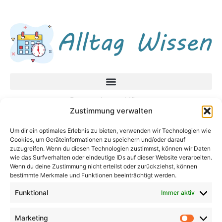
Datenschutzerklärung
Zustimmung verwalten
Impressum
Um dir ein optimales Erlebnis zu bieten, verwenden wir Technologien wie
Neueste Beiträge
Cookies, um Geräteinformationen zu speichern und/oder darauf
zuzugreifen. Wenn du diesen Technologien zustimmst, können wir Daten
In unsicheren Zeiten fragen Sie diese Fragen,
wie das Surfverhalten oder eindeutige IDs auf dieser Website verarbeiten.
Wenn du deine Zustimmung nicht erteilst oder zurückziehst, können
bevor Sie eine Entscheidung treffen
bestimmte Merkmale und Funktionen beeinträchtigt werden.
Baby Bodenbett – Warum ein Bodenbett für
Funktional
Immer aktiv
Babys die beste Wahl sein kann
Augenprobleme im Alter: Welche Symptome
sollten Sie kennen?
Marketing