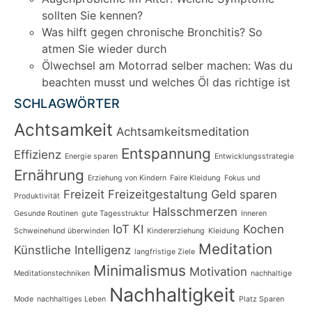
sollten Sie kennen?
Was hilft gegen chronische Bronchitis? So
atmen Sie wieder durch
Ölwechsel am Motorrad selber machen: Was du
beachten musst und welches Öl das richtige ist
SCHLAGWÖRTER
Achtsamkeit
Achtsamkeitsmeditation
Entspannung
Effizienz
Energie sparen
Entwicklungsstrategie
Ernährung
Erziehung von Kindern
Faire Kleidung
Fokus und
Freizeit
Freizeitgestaltung
Geld sparen
Produktivität
Halsschmerzen
Gesunde Routinen
gute Tagesstruktur
Inneren
IoT
KI
Kochen
Schweinehund überwinden
Kindererziehung
Kleidung
Meditation
Künstliche Intelligenz
langfristige Ziele
Minimalismus
Motivation
Meditationstechniken
nachhaltige
Nachhaltigkeit
Mode
nachhaltiges Leben
Platz Sparen