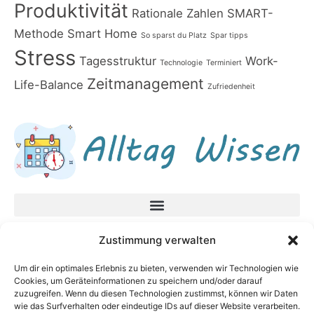
Produktivität
Rationale Zahlen
SMART-
Methode
Smart Home
So sparst du Platz
Spar tipps
Stress
Tagesstruktur
Work-
Technologie
Terminiert
Zeitmanagement
Life-Balance
Zufriedenheit
Datenschutzerklärung
Zustimmung verwalten
Impressum
Um dir ein optimales Erlebnis zu bieten, verwenden wir Technologien wie
Cookies, um Geräteinformationen zu speichern und/oder darauf
Neueste Beiträge
zuzugreifen. Wenn du diesen Technologien zustimmst, können wir Daten
In unsicheren Zeiten fragen Sie diese Fragen,
wie das Surfverhalten oder eindeutige IDs auf dieser Website verarbeiten.