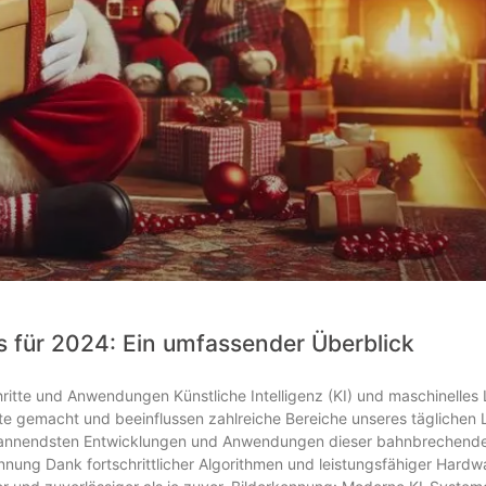
s für 2024: Ein umfassender Überblick
chritte und Anwendungen Künstliche Intelligenz (KI) und maschinelles
itte gemacht und beeinflussen zahlreiche Bereiche unseres täglichen
r spannendsten Entwicklungen und Anwendungen dieser bahnbrechend
ennung Dank fortschrittlicher Algorithmen und leistungsfähiger Hardw