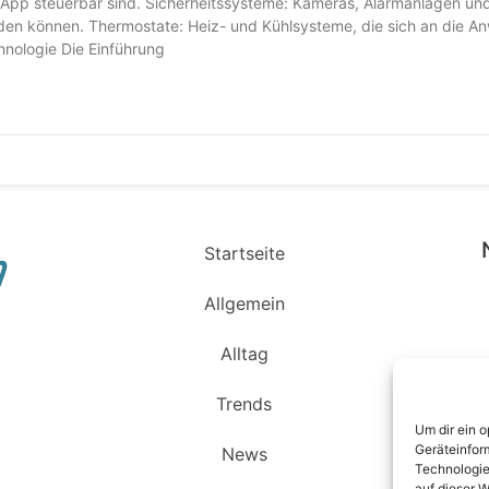
r App steuerbar sind. Sicherheitssysteme: Kameras, Alarmanlagen un
en können. Thermostate: Heiz- und Kühlsysteme, die sich an die A
nologie Die Einführung
Startseite
Allgemein
Alltag
Trends
Um dir ein 
Geräteinfor
News
Technologie
auf dieser W