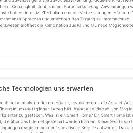
r und zuverlässiger als je zuvor. Bilderkennung: Moderne KI-Syste
t hoher Genauigkeit identifizieren. Spracherkennung: Anwendungen w
enste haben durch ML-Techniken enorme Verbesserungen erfahren. 
schiedenen Sprachen und erleichtert den Zugang zu Informationen.
tswesen eröffnet die Kombination aus KI und ML neue Möglichkeite
che Technologien uns erwarten
ch bekannt als intelligente Häuser, revolutionieren die Art und Weis
nzug in unsere täglichen Leben hält, bietet eine Vielzahl von Möglic
fizienter zu gestalten. Was ist ein Smart Home? Ein Smart Home ist 
, die über das Internet gesteuert werden können. Diese Geräte sind
dingungen reagieren oder auf spezifische Befehle antworten. Dazu 