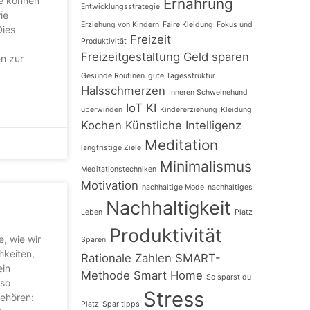
me können
Ernährung
Entwicklungsstrategie
ie
Erziehung von Kindern
Faire Kleidung
Fokus und
Dies
Freizeit
Produktivität
Freizeitgestaltung
Geld sparen
n zur
Gesunde Routinen
gute Tagesstruktur
Halsschmerzen
Inneren Schweinehund
IoT
KI
überwinden
Kindererziehung
Kleidung
Kochen
Künstliche Intelligenz
Meditation
langfristige Ziele
Minimalismus
Meditationstechniken
Motivation
nachhaltige Mode
nachhaltiges
Nachhaltigkeit
Leben
Platz
Produktivität
e, wie wir
Sparen
hkeiten,
Rationale Zahlen
SMART-
ein
Methode
Smart Home
So sparst du
 so
Stress
gehören:
Platz
Spar tipps