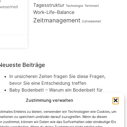
d
Tagesstruktur
Technologie
Terminiert
nwesenheit
Work-Life-Balance
Zeitmanagement
Zufriedenheit
Neueste Beiträge
In unsicheren Zeiten fragen Sie diese Fragen,
bevor Sie eine Entscheidung treffen
Baby Bodenbett – Warum ein Bodenbett für
Babys die beste Wahl sein kann
Zustimmung verwalten
Augenprobleme im Alter: Welche Symptome
sollten Sie kennen?
optimales Erlebnis zu bieten, verwenden wir Technologien wie Cookies, um
Was hilft gegen chronische Bronchitis? So
mationen zu speichern und/oder darauf zuzugreifen. Wenn du diesen
n zustimmst, können wir Daten wie das Surfverhalten oder eindeutige IDs
atmen Sie wieder durch
ebsite verarbeiten. Wenn du deine Zustimmung nicht erteilst oder