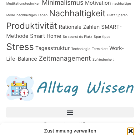
Minimalismus
Motivation
Meditationstechniken
nachhaltige
Nachhaltigkeit
Mode
nachhaltiges Leben
Platz Sparen
Produktivität
Rationale Zahlen
SMART-
Methode
Smart Home
So sparst du Platz
Spar tipps
Stress
Tagesstruktur
Work-
Technologie
Terminiert
Zeitmanagement
Life-Balance
Zufriedenheit
Datenschutzerklärung
Zustimmung verwalten
Impressum