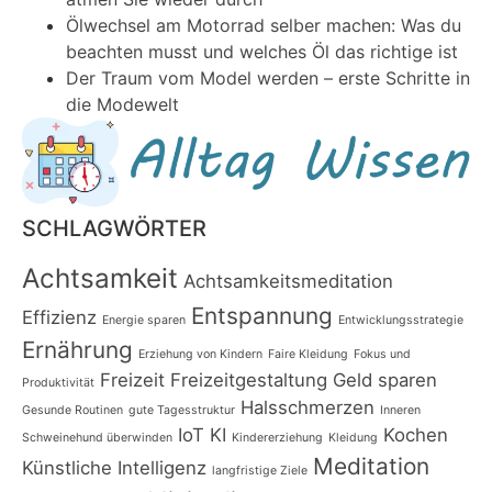
Ölwechsel am Motorrad selber machen: Was du
beachten musst und welches Öl das richtige ist
Der Traum vom Model werden – erste Schritte in
die Modewelt
SCHLAGWÖRTER
Achtsamkeit
Achtsamkeitsmeditation
Entspannung
Effizienz
Energie sparen
Entwicklungsstrategie
Ernährung
Erziehung von Kindern
Faire Kleidung
Fokus und
Freizeit
Freizeitgestaltung
Geld sparen
Produktivität
Halsschmerzen
Gesunde Routinen
gute Tagesstruktur
Inneren
IoT
KI
Kochen
Schweinehund überwinden
Kindererziehung
Kleidung
Meditation
Künstliche Intelligenz
langfristige Ziele