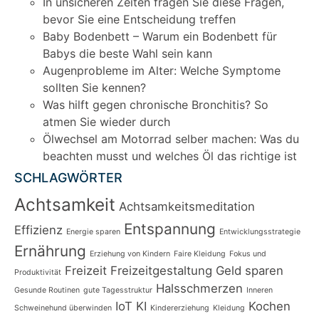
In unsicheren Zeiten fragen Sie diese Fragen,
bevor Sie eine Entscheidung treffen
Baby Bodenbett – Warum ein Bodenbett für
Babys die beste Wahl sein kann
Augenprobleme im Alter: Welche Symptome
sollten Sie kennen?
Was hilft gegen chronische Bronchitis? So
atmen Sie wieder durch
Ölwechsel am Motorrad selber machen: Was du
beachten musst und welches Öl das richtige ist
SCHLAGWÖRTER
Achtsamkeit
Achtsamkeitsmeditation
Entspannung
Effizienz
Energie sparen
Entwicklungsstrategie
Ernährung
Erziehung von Kindern
Faire Kleidung
Fokus und
Freizeit
Freizeitgestaltung
Geld sparen
Produktivität
Halsschmerzen
Gesunde Routinen
gute Tagesstruktur
Inneren
IoT
KI
Kochen
Schweinehund überwinden
Kindererziehung
Kleidung