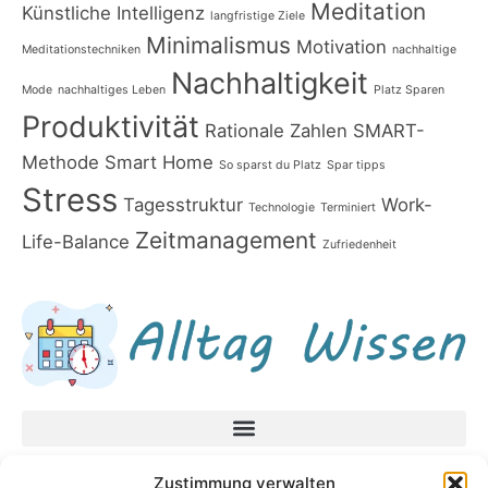
Meditation
Künstliche Intelligenz
langfristige Ziele
Minimalismus
Motivation
Meditationstechniken
nachhaltige
Nachhaltigkeit
Mode
nachhaltiges Leben
Platz Sparen
Produktivität
Rationale Zahlen
SMART-
Methode
Smart Home
So sparst du Platz
Spar tipps
Stress
Tagesstruktur
Work-
Technologie
Terminiert
Zeitmanagement
Life-Balance
Zufriedenheit
Datenschutzerklärung
Zustimmung verwalten