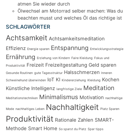
atmen Sie wieder durch
Ölwechsel am Motorrad selber machen: Was du
beachten musst und welches Öl das richtige ist
SCHLAGWÖRTER
Achtsamkeit
Achtsamkeitsmeditation
Entspannung
Effizienz
Energie sparen
Entwicklungsstrategie
Ernährung
Erziehung von Kindern
Faire Kleidung
Fokus und
Freizeit
Freizeitgestaltung
Geld sparen
Produktivität
Halsschmerzen
Gesunde Routinen
gute Tagesstruktur
Inneren
IoT
KI
Kochen
Schweinehund überwinden
Kindererziehung
Kleidung
Meditation
Künstliche Intelligenz
langfristige Ziele
Minimalismus
Motivation
Meditationstechniken
nachhaltige
Nachhaltigkeit
Mode
nachhaltiges Leben
Platz Sparen
Produktivität
Rationale Zahlen
SMART-
Methode
Smart Home
So sparst du Platz
Spar tipps