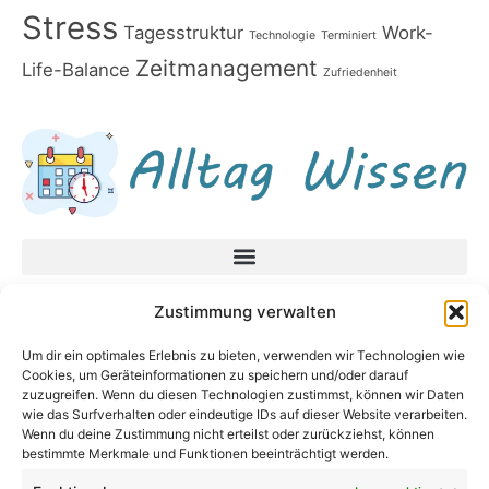
Stress
Tagesstruktur
Work-
Technologie
Terminiert
Zeitmanagement
Life-Balance
Zufriedenheit
Datenschutzerklärung
Zustimmung verwalten
Impressum
Um dir ein optimales Erlebnis zu bieten, verwenden wir Technologien wie
Cookies, um Geräteinformationen zu speichern und/oder darauf
Neueste Beiträge
zuzugreifen. Wenn du diesen Technologien zustimmst, können wir Daten
In unsicheren Zeiten fragen Sie diese Fragen,
wie das Surfverhalten oder eindeutige IDs auf dieser Website verarbeiten.
Wenn du deine Zustimmung nicht erteilst oder zurückziehst, können
bevor Sie eine Entscheidung treffen
bestimmte Merkmale und Funktionen beeinträchtigt werden.
Baby Bodenbett – Warum ein Bodenbett für