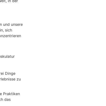
lt, in der
en und unsere
n, sich
onzentrieren
skulatur
rei Dinge
rlebnisse zu
se Praktiken
ch das