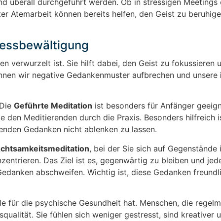
nd überall durchgeführt werden. Ob in stressigen Meetings
er Atemarbeit können bereits helfen, den Geist zu beruhig
tressbewältigung
uren verwurzelt ist. Sie hilft dabei, den Geist zu fokussieren 
önnen wir negative Gedankenmuster aufbrechen und unsere
 Die
Geführte Meditation
ist besonders für Anfänger geeign
 den Meditierenden durch die Praxis. Besonders hilfreich is
renden Gedanken nicht ablenken zu lassen.
chtsamkeitsmeditation
, bei der Sie sich auf Gegenstände i
ntrieren. Das Ziel ist es, gegenwärtig zu bleiben und je
 Gedanken abschweifen. Wichtig ist, diese Gedanken freundl
ile für die psychische Gesundheit hat. Menschen, die regel
qualität. Sie fühlen sich weniger gestresst, sind kreativer