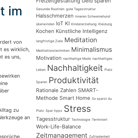
Freizeitgestaltung
Geld sparen
t im
Gesunde Routinen
gute Tagesstruktur
Halsschmerzen
Inneren Schweinehund
IoT
KI
überwinden
Kindererziehung
Kleidung
Kochen
Künstliche Intelligenz
Meditation
rdert von
langfristige Ziele
Minimalismus
 es wirklich,
Meditationstechniken
t es uns,
Motivation
nachhaltige Mode
nachhaltiges
Nachhaltigkeit
Leben
Platz
 bewirken
Produktivität
Sparen
eine
Rationale Zahlen
SMART-
über
Methode
Smart Home
So sparst du
Stress
lltag zu
Platz
Spar tipps
 Werkzeuge an
Tagesstruktur
Technologie
Terminiert
Work-Life-Balance
Zeitmanagement
nsprüche.
Zufriedenheit