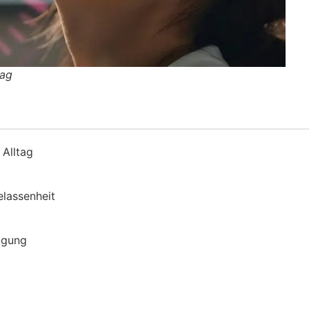
tag
 Alltag
elassenheit
tigung