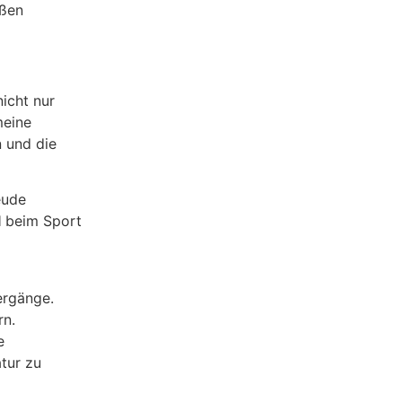
oßen
nicht nur
meine
 und die
eude
l
beim Sport
ergänge.
rn.
e
tur zu