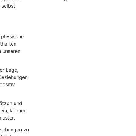
 selbst
e physische
thaften
h unseren
er Lage,
 Beziehungen
positiv
hätzen und
sein, können
muster.
ziehungen zu