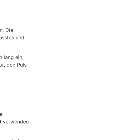
n. Die
usstes und
 lang ein,
r, den Puls
ie
nd verwenden