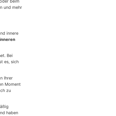
 oder beim
en und mehr
und innere
inneren
et. Bei
t es, sich
n Ihrer
den Moment
ich zu
mäßig
 und haben