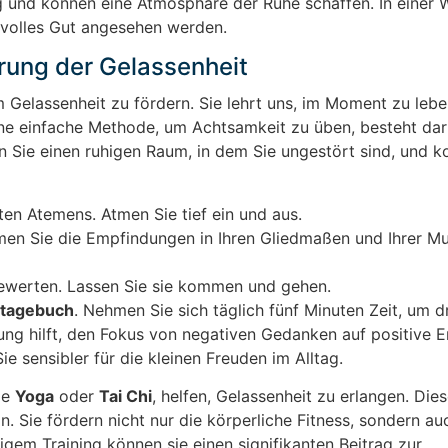
 und können eine Atmosphäre der Ruhe schaffen. In einer We
rtvolles Gut angesehen werden.
rung der Gelassenheit
um Gelassenheit zu fördern. Sie lehrt uns, im Moment zu leb
 einfache Methode, um Achtsamkeit zu üben, besteht dari
n Sie einen ruhigen Raum, in dem Sie ungestört sind, und k
en Atemens. Atmen Sie tief ein und aus.
hmen Sie die Empfindungen in Ihren Gliedmaßen und Ihrer Mu
bewerten. Lassen Sie sie kommen und gehen.
stagebuch
. Nehmen Sie sich täglich fünf Minuten Zeit, um d
ung hilft, den Fokus von negativen Gedanken auf positive E
 sensibler für die kleinen Freuden im Alltag.
ie
Yoga
oder
Tai Chi
, helfen, Gelassenheit zu erlangen. Die
Sie fördern nicht nur die körperliche Fitness, sondern au
igem Training können sie einen signifikanten Beitrag zur