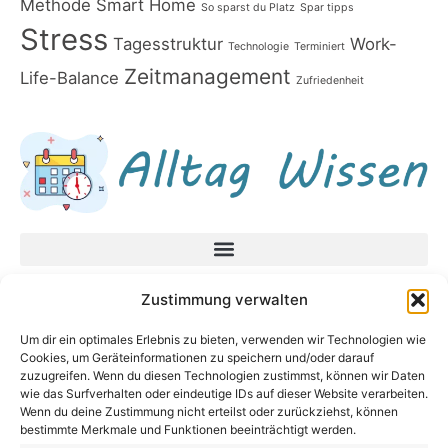
Methode
Smart Home
So sparst du Platz
Spar tipps
Stress
Tagesstruktur
Work-
Technologie
Terminiert
Zeitmanagement
Life-Balance
Zufriedenheit
Datenschutzerklärung
Zustimmung verwalten
Impressum
Um dir ein optimales Erlebnis zu bieten, verwenden wir Technologien wie
Cookies, um Geräteinformationen zu speichern und/oder darauf
Neueste Beiträge
zuzugreifen. Wenn du diesen Technologien zustimmst, können wir Daten
In unsicheren Zeiten fragen Sie diese Fragen,
wie das Surfverhalten oder eindeutige IDs auf dieser Website verarbeiten.
Wenn du deine Zustimmung nicht erteilst oder zurückziehst, können
bevor Sie eine Entscheidung treffen
bestimmte Merkmale und Funktionen beeinträchtigt werden.
Baby Bodenbett – Warum ein Bodenbett für