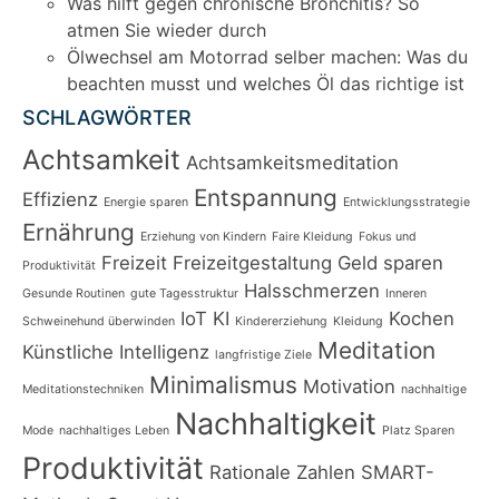
Was hilft gegen chronische Bronchitis? So
atmen Sie wieder durch
Ölwechsel am Motorrad selber machen: Was du
beachten musst und welches Öl das richtige ist
SCHLAGWÖRTER
Achtsamkeit
Achtsamkeitsmeditation
Entspannung
Effizienz
Energie sparen
Entwicklungsstrategie
Ernährung
Erziehung von Kindern
Faire Kleidung
Fokus und
Freizeit
Freizeitgestaltung
Geld sparen
Produktivität
Halsschmerzen
Gesunde Routinen
gute Tagesstruktur
Inneren
IoT
KI
Kochen
Schweinehund überwinden
Kindererziehung
Kleidung
Meditation
Künstliche Intelligenz
langfristige Ziele
Minimalismus
Motivation
Meditationstechniken
nachhaltige
Nachhaltigkeit
Mode
nachhaltiges Leben
Platz Sparen
Produktivität
Rationale Zahlen
SMART-