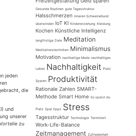
Freizeitgestaltung
Geld sparen
Gesunde Routinen
gute Tagesstruktur
Halsschmerzen
Inneren Schweinehund
IoT
KI
überwinden
Kindererziehung
Kleidung
Kochen
Künstliche Intelligenz
Meditation
langfristige Ziele
Minimalismus
Meditationstechniken
Motivation
nachhaltige Mode
nachhaltiges
Nachhaltigkeit
Leben
Platz
en jeden
Produktivität
Sparen
ren
Rationale Zahlen
SMART-
ebracht, die
Methode
Smart Home
So sparst du
Stress
KI) und
Platz
Spar tipps
rung unserer
Tagesstruktur
Technologie
Terminiert
Vorteile zu
Work-Life-Balance
Zeitmanagement
Zufriedenheit