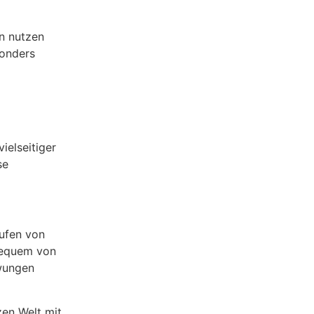
n nutzen
sonders
ielseitiger
se
aufen von
 bequem von
zwungen
zen Welt mit