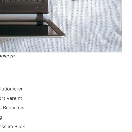
onieren
lutionieren
rt vereint
s Bedürfnis
g
ss im Blick