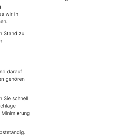
g
s wir in
hen.
en Stand zu
er
ind darauf
ten gehören
 Sie schnell
schläge
r Minimierung
bstständig.