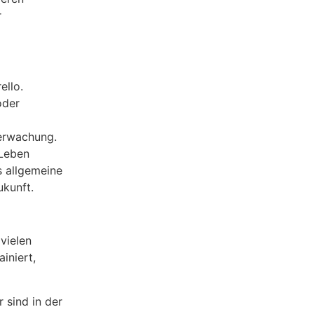
r
ello.
oder
erwachung.
 Leben
s allgemeine
ukunft.
vielen
iniert,
 sind in der