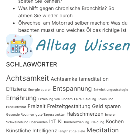
sollten Sie kennen?
Was hilft gegen chronische Bronchitis? So
atmen Sie wieder durch
Ölwechsel am Motorrad selber machen: Was du
beachten musst und welches Öl das richtige ist
SCHLAGWÖRTER
Achtsamkeit
Achtsamkeitsmeditation
Entspannung
Effizienz
Energie sparen
Entwicklungsstrategie
Ernährung
Erziehung von Kindern
Faire Kleidung
Fokus und
Freizeit
Freizeitgestaltung
Geld sparen
Produktivität
Halsschmerzen
Gesunde Routinen
gute Tagesstruktur
Inneren
IoT
KI
Kochen
Schweinehund überwinden
Kindererziehung
Kleidung
Meditation
Künstliche Intelligenz
langfristige Ziele