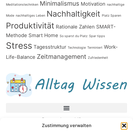
Minimalismus
Motivation
Meditationstechniken
nachhaltige
Nachhaltigkeit
Mode
nachhaltiges Leben
Platz Sparen
Produktivität
Rationale Zahlen
SMART-
Methode
Smart Home
So sparst du Platz
Spar tipps
Stress
Tagesstruktur
Work-
Technologie
Terminiert
Zeitmanagement
Life-Balance
Zufriedenheit
Datenschutzerklärung
Zustimmung verwalten
Impressum