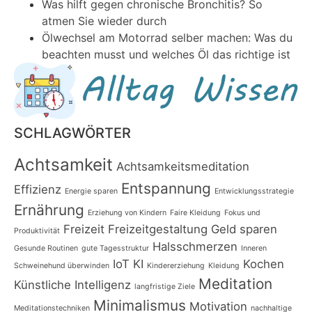
Was hilft gegen chronische Bronchitis? So
atmen Sie wieder durch
Ölwechsel am Motorrad selber machen: Was du
beachten musst und welches Öl das richtige ist
SCHLAGWÖRTER
Achtsamkeit
Achtsamkeitsmeditation
Entspannung
Effizienz
Energie sparen
Entwicklungsstrategie
Ernährung
Erziehung von Kindern
Faire Kleidung
Fokus und
Freizeit
Freizeitgestaltung
Geld sparen
Produktivität
Halsschmerzen
Gesunde Routinen
gute Tagesstruktur
Inneren
IoT
KI
Kochen
Schweinehund überwinden
Kindererziehung
Kleidung
Meditation
Künstliche Intelligenz
langfristige Ziele
Minimalismus
Motivation
Meditationstechniken
nachhaltige