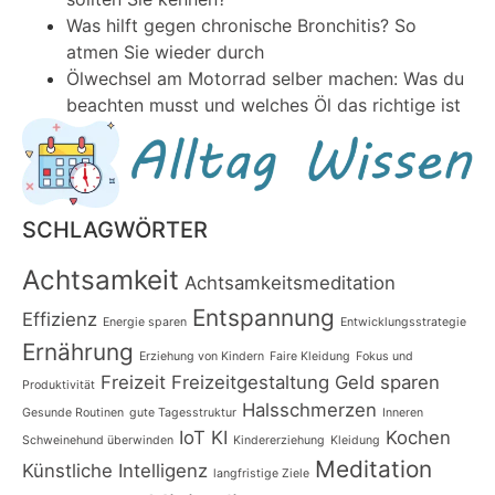
Was hilft gegen chronische Bronchitis? So
atmen Sie wieder durch
Ölwechsel am Motorrad selber machen: Was du
beachten musst und welches Öl das richtige ist
SCHLAGWÖRTER
Achtsamkeit
Achtsamkeitsmeditation
Entspannung
Effizienz
Energie sparen
Entwicklungsstrategie
Ernährung
Erziehung von Kindern
Faire Kleidung
Fokus und
Freizeit
Freizeitgestaltung
Geld sparen
Produktivität
Halsschmerzen
Gesunde Routinen
gute Tagesstruktur
Inneren
IoT
KI
Kochen
Schweinehund überwinden
Kindererziehung
Kleidung
Meditation
Künstliche Intelligenz
langfristige Ziele