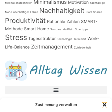
Minimalismus
Motivation
Meditationstechniken
nachhaltige
Nachhaltigkeit
Mode
nachhaltiges Leben
Platz Sparen
Produktivität
Rationale Zahlen
SMART-
Methode
Smart Home
So sparst du Platz
Spar tipps
Stress
Tagesstruktur
Work-
Technologie
Terminiert
Zeitmanagement
Life-Balance
Zufriedenheit
Datenschutzerklärung
Zustimmung verwalten
Impressum