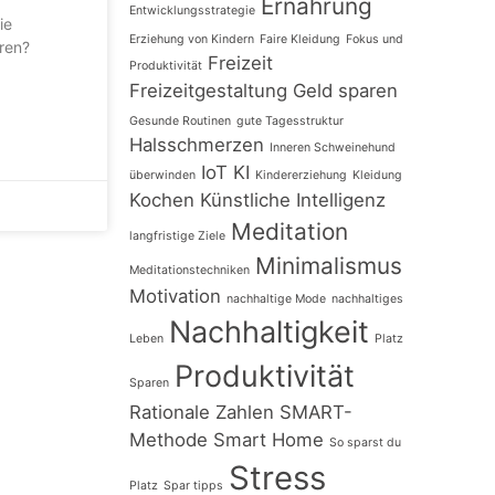
Ernährung
Entwicklungsstrategie
ie
Erziehung von Kindern
Faire Kleidung
Fokus und
ren?
Freizeit
Produktivität
d
Freizeitgestaltung
Geld sparen
Gesunde Routinen
gute Tagesstruktur
Halsschmerzen
Inneren Schweinehund
IoT
KI
überwinden
Kindererziehung
Kleidung
Kochen
Künstliche Intelligenz
Meditation
langfristige Ziele
Minimalismus
Meditationstechniken
Motivation
nachhaltige Mode
nachhaltiges
Nachhaltigkeit
Leben
Platz
Produktivität
Sparen
Rationale Zahlen
SMART-
Methode
Smart Home
So sparst du
Stress
Platz
Spar tipps