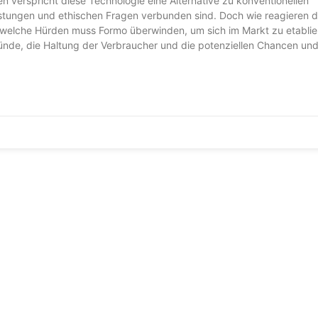
 verspricht diese Technologie eine Alternative zu konventionellen
lastungen und ethischen Fragen verbunden sind. Doch wie reagieren d
 welche Hürden muss Formo überwinden, um sich im Markt zu etablie
ründe, die Haltung der Verbraucher und die potenziellen Chancen un