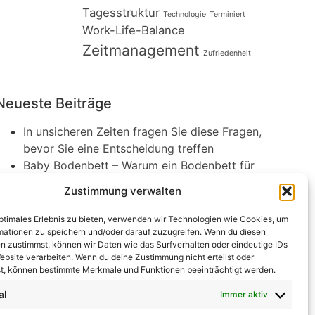
Tagesstruktur
Technologie
Terminiert
Work-Life-Balance
Zeitmanagement
Zufriedenheit
Neueste Beiträge
In unsicheren Zeiten fragen Sie diese Fragen,
bevor Sie eine Entscheidung treffen
Baby Bodenbett – Warum ein Bodenbett für
Babys die beste Wahl sein kann
Zustimmung verwalten
Augenprobleme im Alter: Welche Symptome
sollten Sie kennen?
optimales Erlebnis zu bieten, verwenden wir Technologien wie Cookies, um
Was hilft gegen chronische Bronchitis? So
mationen zu speichern und/oder darauf zuzugreifen. Wenn du diesen
n zustimmst, können wir Daten wie das Surfverhalten oder eindeutige IDs
atmen Sie wieder durch
ebsite verarbeiten. Wenn du deine Zustimmung nicht erteilst oder
Ölwechsel am Motorrad selber machen: Was
t, können bestimmte Merkmale und Funktionen beeinträchtigt werden.
du beachten musst und welches Öl das
al
Immer aktiv
richtige ist