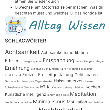
atmen Sie wieder durch
Ölwechsel am Motorrad selber machen: Was du
beachten musst und welches Öl das richtige ist
SCHLAGWÖRTER
Achtsamkeit
Achtsamkeitsmeditation
Entspannung
Effizienz
Energie sparen
Entwicklungsstrategie
Ernährung
Erziehung von Kindern
Faire Kleidung
Fokus und
Freizeit
Freizeitgestaltung
Geld sparen
Produktivität
Halsschmerzen
Gesunde Routinen
gute Tagesstruktur
Inneren
IoT
KI
Kochen
Schweinehund überwinden
Kindererziehung
Kleidung
Meditation
Künstliche Intelligenz
langfristige Ziele
Minimalismus
Motivation
Meditationstechniken
nachhaltige