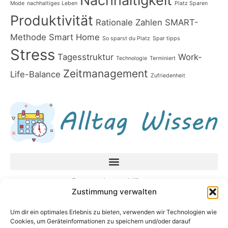
Nachhaltigkeit
Mode
nachhaltiges Leben
Platz Sparen
Produktivität
Rationale Zahlen
SMART-
Methode
Smart Home
So sparst du Platz
Spar tipps
Stress
Tagesstruktur
Work-
Technologie
Terminiert
Zeitmanagement
Life-Balance
Zufriedenheit
Datenschutzerklärung
Zustimmung verwalten
Impressum
Um dir ein optimales Erlebnis zu bieten, verwenden wir Technologien wie
Neueste Beiträge
Cookies, um Geräteinformationen zu speichern und/oder darauf