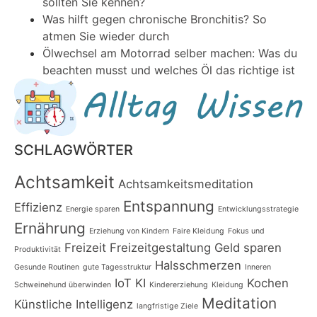
sollten Sie kennen?
Was hilft gegen chronische Bronchitis? So
atmen Sie wieder durch
Ölwechsel am Motorrad selber machen: Was du
beachten musst und welches Öl das richtige ist
SCHLAGWÖRTER
Achtsamkeit
Achtsamkeitsmeditation
Entspannung
Effizienz
Energie sparen
Entwicklungsstrategie
Ernährung
Erziehung von Kindern
Faire Kleidung
Fokus und
Freizeit
Freizeitgestaltung
Geld sparen
Produktivität
Halsschmerzen
Gesunde Routinen
gute Tagesstruktur
Inneren
IoT
KI
Kochen
Schweinehund überwinden
Kindererziehung
Kleidung
Meditation
Künstliche Intelligenz
langfristige Ziele