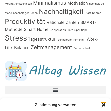
Minimalismus
Motivation
Meditationstechniken
nachhaltige
Nachhaltigkeit
Mode
nachhaltiges Leben
Platz Sparen
Produktivität
Rationale Zahlen
SMART-
Methode
Smart Home
So sparst du Platz
Spar tipps
Stress
Tagesstruktur
Work-
Technologie
Terminiert
Zeitmanagement
Life-Balance
Zufriedenheit
Datenschutzerklärung
Zustimmung verwalten
Impressum