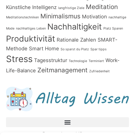
Meditation
Künstliche Intelligenz
langfristige Ziele
Minimalismus
Motivation
Meditationstechniken
nachhaltige
Nachhaltigkeit
Mode
nachhaltiges Leben
Platz Sparen
Produktivität
Rationale Zahlen
SMART-
Methode
Smart Home
So sparst du Platz
Spar tipps
Stress
Tagesstruktur
Work-
Technologie
Terminiert
Zeitmanagement
Life-Balance
Zufriedenheit
Datenschutzerklärung