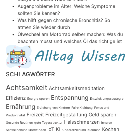
Augenprobleme im Alter: Welche Symptome
sollten Sie kennen?
Was hilft gegen chronische Bronchitis? So
atmen Sie wieder durch
Ölwechsel am Motorrad selber machen: Was du
beachten musst und welches Öl das richtige ist
SCHLAGWÖRTER
Achtsamkeit
Achtsamkeitsmeditation
Entspannung
Effizienz
Energie sparen
Entwicklungsstrategie
Ernährung
Erziehung von Kindern
Faire Kleidung
Fokus und
Freizeit
Freizeitgestaltung
Geld sparen
Produktivität
Halsschmerzen
Gesunde Routinen
gute Tagesstruktur
Inneren
IoT
KI
Kochen
Schweinehund überwinden
Kindererziehung
Kleidung