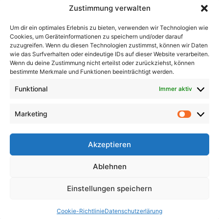
Zustimmung verwalten
Impressum
Um dir ein optimales Erlebnis zu bieten, verwenden wir Technologien wie
Neueste Beiträge
Cookies, um Geräteinformationen zu speichern und/oder darauf
zuzugreifen. Wenn du diesen Technologien zustimmst, können wir Daten
In unsicheren Zeiten fragen Sie diese Fragen,
wie das Surfverhalten oder eindeutige IDs auf dieser Website verarbeiten.
Wenn du deine Zustimmung nicht erteilst oder zurückziehst, können
bevor Sie eine Entscheidung treffen
bestimmte Merkmale und Funktionen beeinträchtigt werden.
Baby Bodenbett – Warum ein Bodenbett für
Funktional
Immer aktiv
Babys die beste Wahl sein kann
Augenprobleme im Alter: Welche Symptome
sollten Sie kennen?
Marketing
Was hilft gegen chronische Bronchitis? So
atmen Sie wieder durch
Akzeptieren
Ölwechsel am Motorrad selber machen: Was du
beachten musst und welches Öl das richtige ist
Ablehnen
Alle Rechte vorbehalten @ Alltag-Wissen.de
Einstellungen speichern
Bildnachweis Pixabay & Shutterstock
Cookie-Richtlinie
Datenschutzerlärung