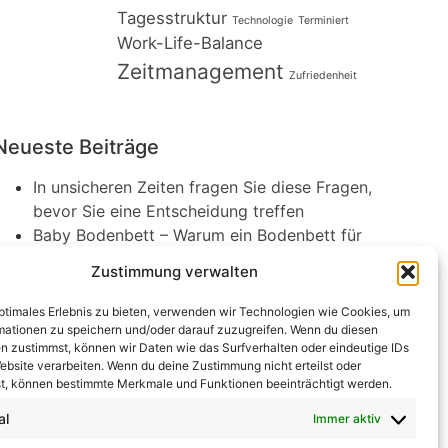
Tagesstruktur
Technologie
Terminiert
Work-Life-Balance
Zeitmanagement
Zufriedenheit
Neueste Beiträge
In unsicheren Zeiten fragen Sie diese Fragen,
bevor Sie eine Entscheidung treffen
Baby Bodenbett – Warum ein Bodenbett für
Babys die beste Wahl sein kann
Zustimmung verwalten
Augenprobleme im Alter: Welche Symptome
sollten Sie kennen?
optimales Erlebnis zu bieten, verwenden wir Technologien wie Cookies, um
Was hilft gegen chronische Bronchitis? So
mationen zu speichern und/oder darauf zuzugreifen. Wenn du diesen
n zustimmst, können wir Daten wie das Surfverhalten oder eindeutige IDs
atmen Sie wieder durch
ebsite verarbeiten. Wenn du deine Zustimmung nicht erteilst oder
Ölwechsel am Motorrad selber machen: Was
t, können bestimmte Merkmale und Funktionen beeinträchtigt werden.
du beachten musst und welches Öl das
al
Immer aktiv
richtige ist