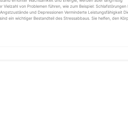
ustand erhöhter Wachsamkeit und Energie, werden aber langfristig
r Vielzahl von Problemen führen, wie zum Beispiel: Schlafstörungen
Angstzustände und Depressionen Verminderte Leistungsfähigkeit Di
d ein wichtiger Bestandteil des Stressabbaus. Sie helfen, den Kör