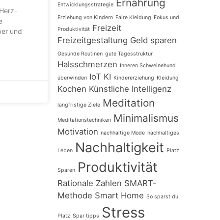
Ernährung
Entwicklungsstrategie
 Herz-
Erziehung von Kindern
Faire Kleidung
Fokus und
e
Freizeit
Produktivität
per und
Freizeitgestaltung
Geld sparen
Gesunde Routinen
gute Tagesstruktur
Halsschmerzen
Inneren Schweinehund
IoT
KI
überwinden
Kindererziehung
Kleidung
Kochen
Künstliche Intelligenz
Meditation
langfristige Ziele
Minimalismus
Meditationstechniken
Motivation
nachhaltige Mode
nachhaltiges
Nachhaltigkeit
Leben
Platz
Produktivität
Sparen
Rationale Zahlen
SMART-
Methode
Smart Home
So sparst du
Stress
Platz
Spar tipps