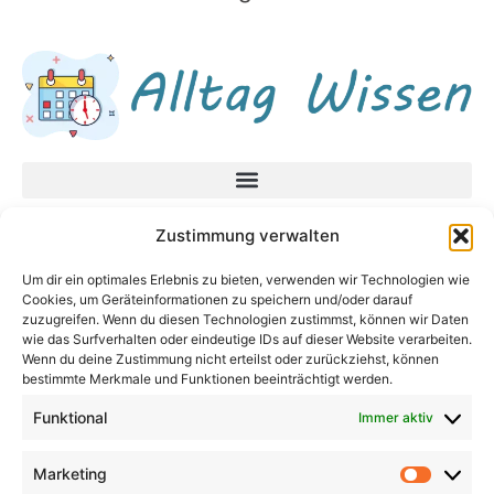
Datenschutzerklärung
Zustimmung verwalten
Impressum
Um dir ein optimales Erlebnis zu bieten, verwenden wir Technologien wie
Cookies, um Geräteinformationen zu speichern und/oder darauf
Neueste Beiträge
zuzugreifen. Wenn du diesen Technologien zustimmst, können wir Daten
In unsicheren Zeiten fragen Sie diese Fragen,
wie das Surfverhalten oder eindeutige IDs auf dieser Website verarbeiten.
Wenn du deine Zustimmung nicht erteilst oder zurückziehst, können
bevor Sie eine Entscheidung treffen
bestimmte Merkmale und Funktionen beeinträchtigt werden.
Baby Bodenbett – Warum ein Bodenbett für
Funktional
Immer aktiv
Babys die beste Wahl sein kann
Augenprobleme im Alter: Welche Symptome
sollten Sie kennen?
Marketing