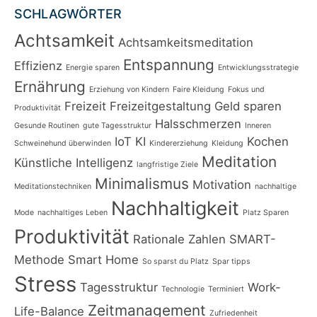
SCHLAGWÖRTER
Achtsamkeit
Achtsamkeitsmeditation
Entspannung
Effizienz
Energie sparen
Entwicklungsstrategie
Ernährung
Erziehung von Kindern
Faire Kleidung
Fokus und
Freizeit
Freizeitgestaltung
Geld sparen
Produktivität
Halsschmerzen
Gesunde Routinen
gute Tagesstruktur
Inneren
IoT
KI
Kochen
Schweinehund überwinden
Kindererziehung
Kleidung
Meditation
Künstliche Intelligenz
langfristige Ziele
Minimalismus
Motivation
Meditationstechniken
nachhaltige
Nachhaltigkeit
Mode
nachhaltiges Leben
Platz Sparen
Produktivität
Rationale Zahlen
SMART-
Methode
Smart Home
So sparst du Platz
Spar tipps
Stress
Tagesstruktur
Work-
Technologie
Terminiert
Zeitmanagement
Life-Balance
Zufriedenheit