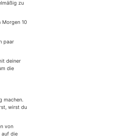
elmäßig zu
en Morgen 10
n paar
it deiner
um die
ag machen.
st, wirst du
en von
 auf die