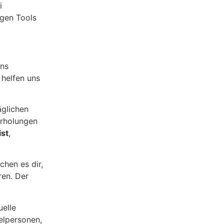
i
igen Tools
uns
 helfen uns
äglichen
erholungen
ist
,
chen es dir,
ren. Der
uelle
zelpersonen,