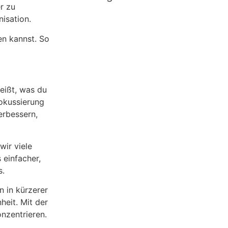
er zu
nisation.
en kannst. So
weißt, was du
Fokussierung
erbessern,
wir viele
 einfacher,
s.
n in kürzerer
heit. Mit der
nzentrieren.