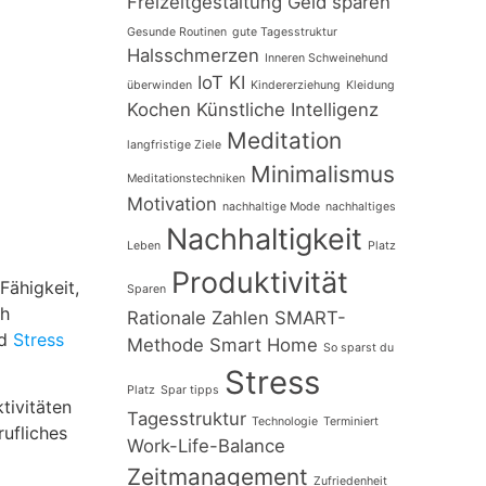
Freizeitgestaltung
Geld sparen
Gesunde Routinen
gute Tagesstruktur
Halsschmerzen
Inneren Schweinehund
IoT
KI
überwinden
Kindererziehung
Kleidung
Kochen
Künstliche Intelligenz
Meditation
langfristige Ziele
Minimalismus
Meditationstechniken
Motivation
nachhaltige Mode
nachhaltiges
Nachhaltigkeit
Leben
Platz
Produktivität
Fähigkeit,
Sparen
ch
Rationale Zahlen
SMART-
nd
Stress
Methode
Smart Home
So sparst du
Stress
Platz
Spar tipps
tivitäten
Tagesstruktur
Technologie
Terminiert
rufliches
Work-Life-Balance
Zeitmanagement
Zufriedenheit