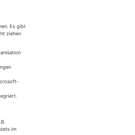
en. Es gibt
cht ziehen
ganisation
ungen
crosoft-
egriert.
.B.
stets im