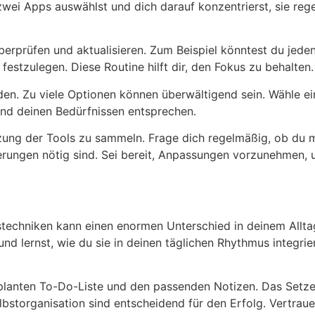
 zwei Apps auswählst und dich darauf konzentrierst, sie reg
überprüfen und aktualisieren. Zum Beispiel könntest du jed
estzulegen. Diese Routine hilft dir, den Fokus zu behalten.
den. Zu viele Optionen können überwältigend sein. Wähle ei
und deinen Bedürfnissen entsprechen.
utzung der Tools zu sammeln. Frage dich regelmäßig, ob du m
erungen nötig sind. Sei bereit, Anpassungen vorzunehmen, 
nstechniken kann einen enormen Unterschied in deinem Allt
nd lernst, wie du sie in deinen täglichen Rhythmus integrier
 geplanten To-Do-Liste und den passenden Notizen. Das Setz
lbstorganisation sind entscheidend für den Erfolg. Vertraue