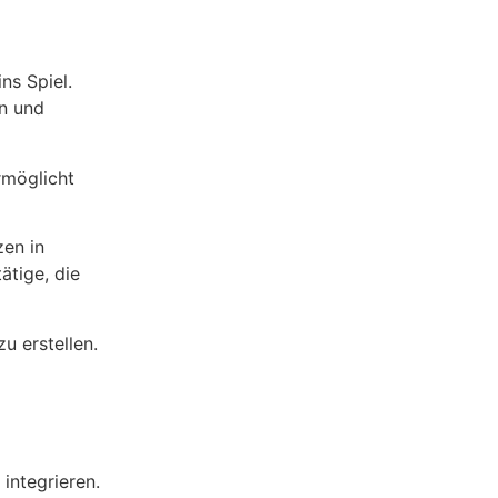
ns Spiel.
en und
rmöglicht
zen in
ätige, die
u erstellen.
integrieren.