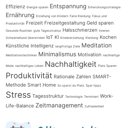
Entspannung
Effizienz
Energie sparen
Entwicklungsstrategie
Ernährung
Erziehung von Kindern
Faire Kleidung
Fokus und
Freizeit
Freizeitgestaltung
Geld sparen
Produktivität
Halsschmerzen
Gesunde Routinen
gute Tagesstruktur
Inneren
IoT
KI
Kochen
Schweinehund überwinden
Kindererziehung
Kleidung
Meditation
Künstliche Intelligenz
langfristige Ziele
Minimalismus
Motivation
Meditationstechniken
nachhaltige
Nachhaltigkeit
Mode
nachhaltiges Leben
Platz Sparen
Produktivität
Rationale Zahlen
SMART-
Methode
Smart Home
So sparst du Platz
Spar tipps
Stress
Tagesstruktur
Work-
Technologie
Terminiert
Zeitmanagement
Life-Balance
Zufriedenheit