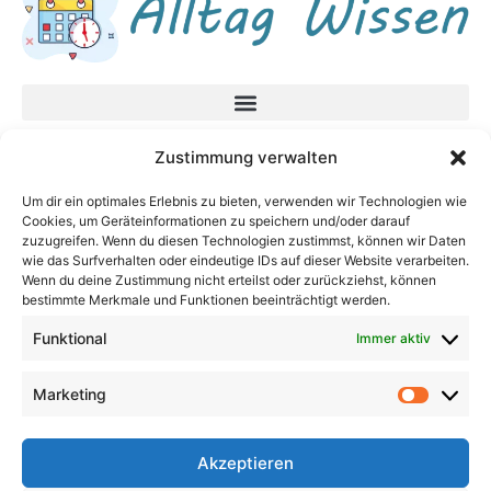
Datenschutzerklärung
Zustimmung verwalten
Impressum
Um dir ein optimales Erlebnis zu bieten, verwenden wir Technologien wie
Cookies, um Geräteinformationen zu speichern und/oder darauf
Neueste Beiträge
zuzugreifen. Wenn du diesen Technologien zustimmst, können wir Daten
In unsicheren Zeiten fragen Sie diese Fragen,
wie das Surfverhalten oder eindeutige IDs auf dieser Website verarbeiten.
Wenn du deine Zustimmung nicht erteilst oder zurückziehst, können
bevor Sie eine Entscheidung treffen
bestimmte Merkmale und Funktionen beeinträchtigt werden.
Baby Bodenbett – Warum ein Bodenbett für
Funktional
Immer aktiv
Babys die beste Wahl sein kann
Augenprobleme im Alter: Welche Symptome
sollten Sie kennen?
Marketing
Was hilft gegen chronische Bronchitis? So
atmen Sie wieder durch
Akzeptieren
Ölwechsel am Motorrad selber machen: Was du